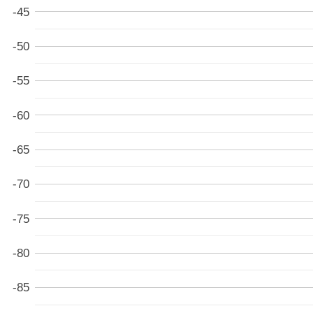
-45
-50
-55
-60
-65
-70
-75
-80
-85