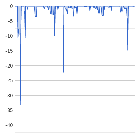
0
-5
-10
-15
-20
-25
-30
-35
-40