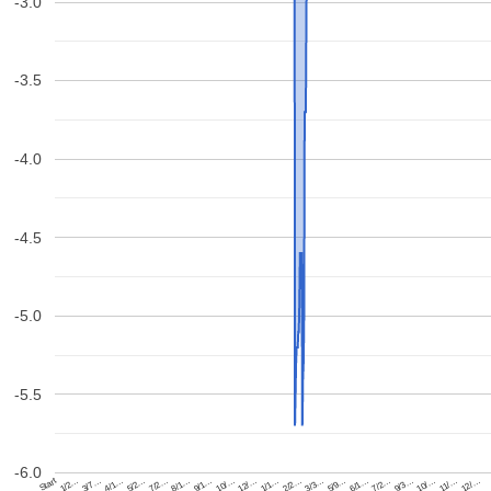
-3.0
-3.5
-4.0
-4.5
-5.0
-5.5
-6.0
Start
3/3…
5/2…
5/9…
7/2…
6/1…
8/1…
7/2…
9/1…
9/3…
10/…
10/…
12/…
1/2…
11/…
1/1…
3/7…
12/…
2/2…
4/1…