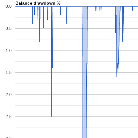
Balance drawdown %
0.0
-0.5
-1.0
-1.5
-2.0
-2.5