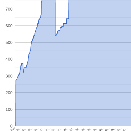
700
600
500
400
300
200
100
0
Start
9/1…
8/1…
7/1…
6/7…
9/1…
5/5…
8/1…
4/2…
7/8…
2/2…
6/5…
1/2…
5/3…
3/3…
2/2…
1/2…
12/…
11/…
10/…