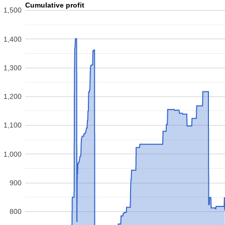
Cumulative profit
1,500
1,400
1,300
1,200
1,100
1,000
900
800