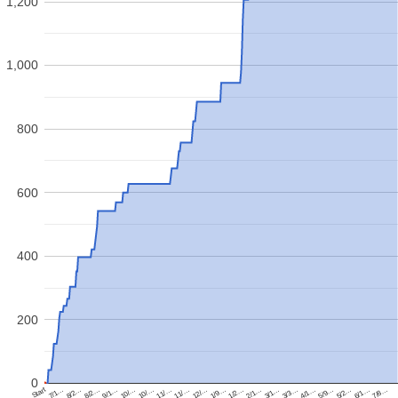
1,200
1,000
800
600
400
200
0
Start
5/2…
3/3…
1/2…
11/…
10/…
8/2…
6/1…
4/1…
2/1…
12/…
10/…
8/2…
7/8…
5/9…
3/1…
1/9…
11/…
9/1…
7/1…