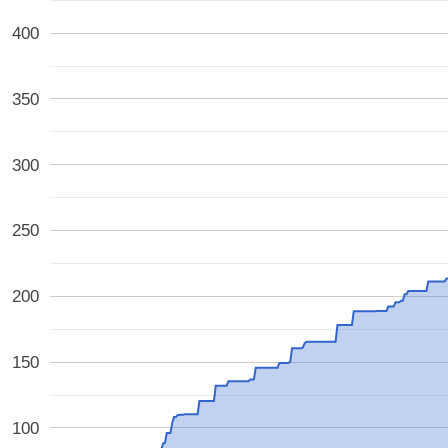
400
350
300
250
200
150
100